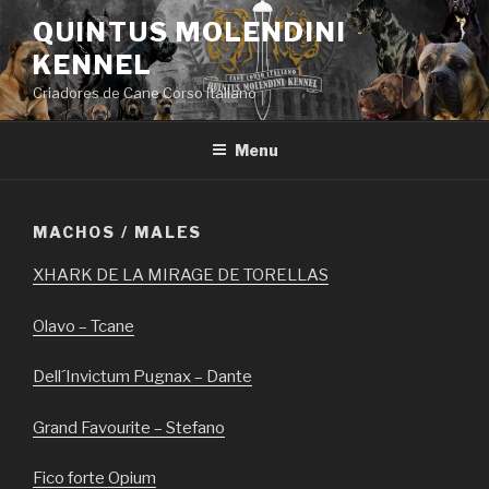
Saltar
QUINTUS MOLENDINI
para
KENNEL
o
conteúdo
Criadores de Cane Corso Italiano
Menu
MACHOS / MALES
XHARK DE LA MIRAGE DE TORELLAS
Olavo – Tcane
Dell´Invictum Pugnax – Dante
Grand Favourite – Stefano
Fico forte Opium