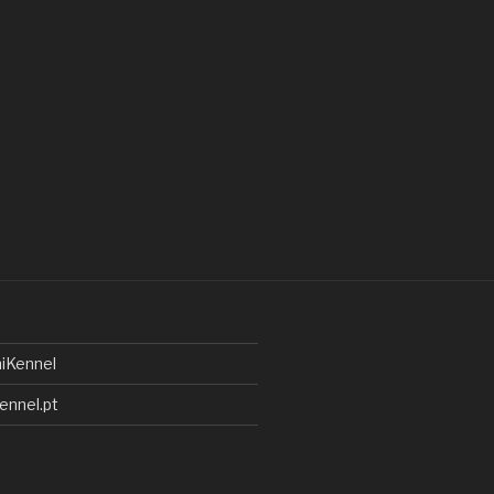
iKennel
ennel.pt