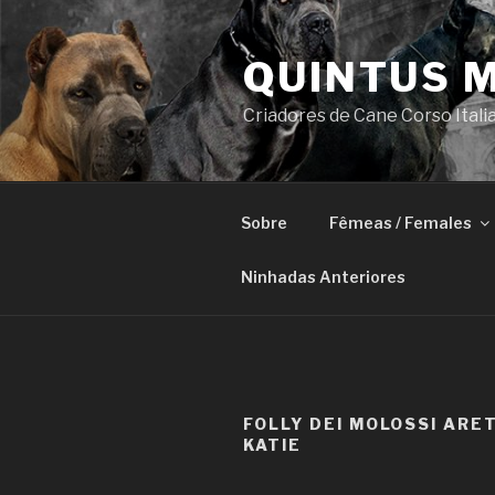
Saltar
para
QUINTUS 
o
conteúdo
Criadores de Cane Corso Itali
Sobre
Fêmeas / Females
Ninhadas Anteriores
FOLLY DEI MOLOSSI ARE
KATIE