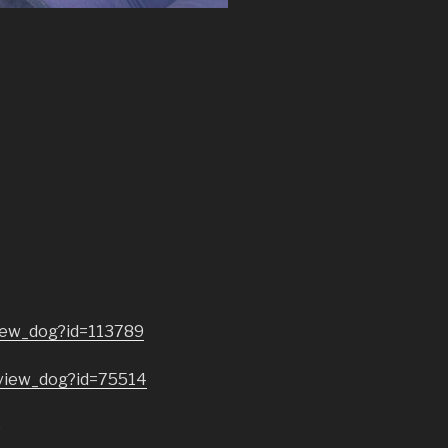
iew_dog?id=113789
/view_dog?id=75514
o