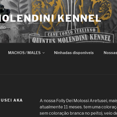
MOLENDINI KENNEL
ano
MACHOS / MALES
Ninhadas disponíveis
Nossas
TUSEI AKA
A nossa Folly Dei Molossi Aretusei, ma
atualmente 11 meses. tem uma coloraç
sem coloração branca no peito), veio de