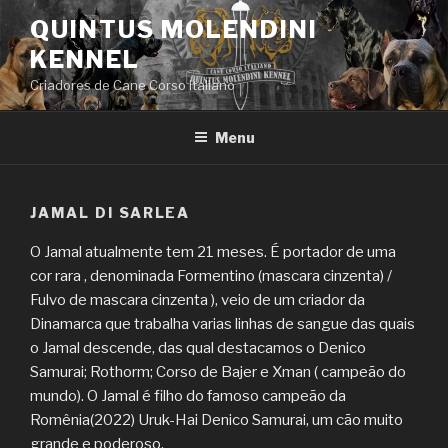
Saltar
QUINTUS MOLENDINI
para
KENNEL
o
conteúdo
Criadores de Cane Corso Italiano
Menu
JAMAL DI SARLEA
O Jamal atualmente tem 21 meses. É portador de uma
cor rara , denominada Formentino (mascara cinzenta) /
Fulvo de mascara cinzenta ), veio de um criador da
Dinamarca que trabalha varias linhas de sangue das quais
o Jamal descende, das qual destacamos o Denico
Samurai; Rothorm; Corso de Bajer e Xman ( campeão do
mundo). O Jamal é filho do famoso campeão da
Romênia(2022) Uruk-Hai Denico Samurai, um cão muito
grande e poderoso.